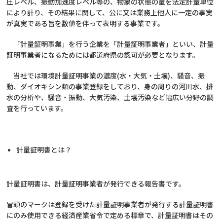
圧レベル、振動加速度レベル等の、物象の状態の量を法定計量単位
により計り、その結果に関して、公に又は業務上他人に一定の事実
が真実である旨を数値を伴って表明する事業です。
「計量証明事業」を行う企業を「計量証明事業者」といい、計量
証明事業者になるためには都道府県の認可が必要となります。
当社では環境計量証明事業の濃度
(
水・大気・土壌
)
、騒音、振
動、ダイオキシン類の事業登録をしており、身の周りの河川水、排
水の分析や、騒音・振動、大気汚染、土壌汚染など幅広い分野の調
査を行っています。
計量証明書とは？
計量証明書は、計量証明事業者が発行できる報告書です。
冒頭のマークは登録を受けた計量証明事業者が発行する計量証明書
にのみ使用できる経済産業省令で定める標章で、計量証明書はその