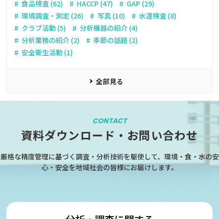
食品検査 (62)
HACCP (47)
GAP (29)
環境調査・測定 (26)
写真 (10)
水道検査 (8)
クラブ活動 (5)
分析機器の紹介 (4)
分析業務の紹介 (2)
季節の話題 (2)
安全衛生活動 (1)
全部見る
CONTACT
資料ダウンロード・お問い合わせ
厳格な精度管理に基づく調査・分析技術を駆使して、環境・食・水の安
心・安全を地域社会の皆様にお届けします。