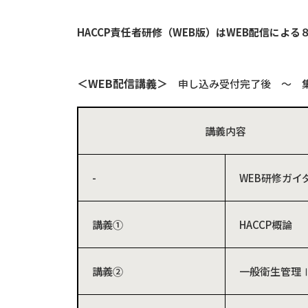
HACCP
責任者研修（
WEB
版）は
WEB
配信による
＜
WEB
配信講義＞
申し込み受付完了後 ～ 
講義内容
-
WEB研修ガイ
講義①
HACCP概論
講義②
一般衛生管理