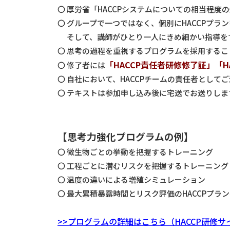
〇 厚労省「HACCPシステムについての相当程
〇 グループで一つではなく、個別にHACCPプラ
そして、講師がひとり一人にきめ細かい指導を
〇 思考の過程を重視するプログラムを採用する
「HACCP責任者研修修了証」「H
〇 修了者には
〇 自社において、HACCPチームの責任者とし
〇 テキストは参加申し込み後に宅送でお送りしま
【思考力強化プログラムの例】
〇 微生物ごとの挙動を把握するトレーニング
〇 工程ごとに潜むリスクを把握するトレーニング
〇 温度の違いによる増殖シミュレーション
〇 最大累積暴露時間とリスク評価のHACCPプラ
>>プログラムの詳細はこちら（HACCP研修サ