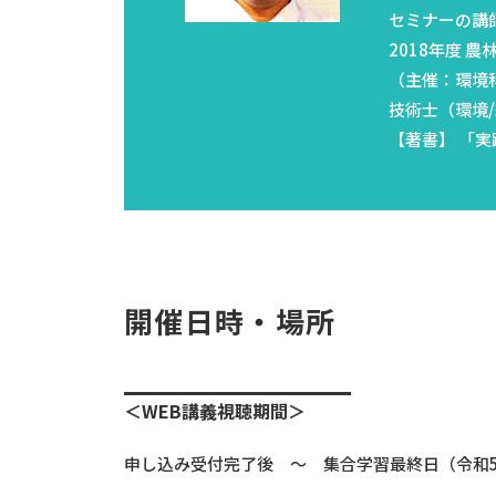
セミナーの講
2018年度 
（主催：環境
技術士（環境/総
【著書】 「実
開催日時・場所
＜
WEB
講義視聴期間＞
申し込み受付完了後 ～ 集合学習最終日（令和