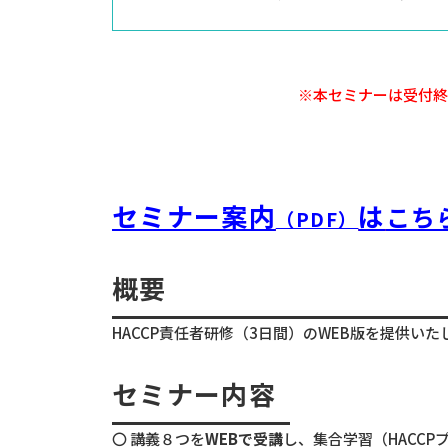
※本セミナーは受付
セミナー案内
は
こち
（PDF）
概要
HACCP責任者研修（3日間）のWEB版を提供
セミナー内容
〇 講義８つを
WEB
で受講
し、集合学習（HACCP