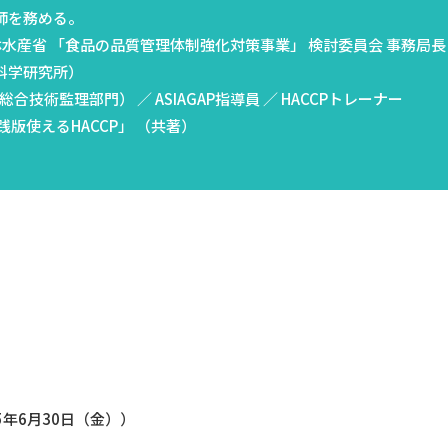
師を務める。
農林水産省 「食品の品質管理体制強化対策事業」 検討委員会 事務局長
科学研究所）
合技術監理部門） ／ ASIAGAP指導員 ／ HACCPトレーナー
践版使えるHACCP」 （共著）
5年6月30日（金））