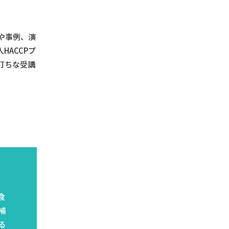
や事例、演
ACCPプ
打ちな受講
食
補
る