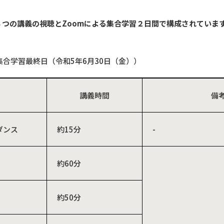
８つの講義の視聴と
Zoom
による集合学習２日間で構成されていま
集合学習最終日（令和5年6月30日（金））
講義時間
備
ダンス
約15分
-
約60分
Ⅰ
約50分