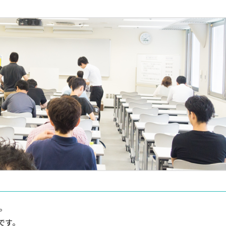
。
です。