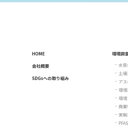
HOME
環境調
水質
会社概要
土壌
SDGsへの取り組み
アス
環境
環境
廃棄
実験
PFA