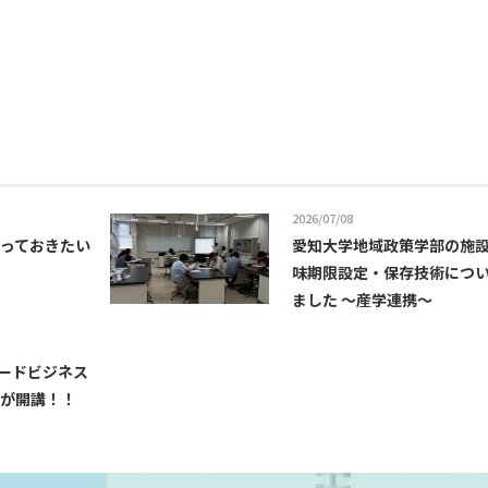
2026/07/08
っておきたい
愛知大学地域政策学部の施
味期限設定・保存技術につ
ました ～産学連携～
フードビジネス
が開講！！