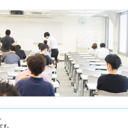
。
です。