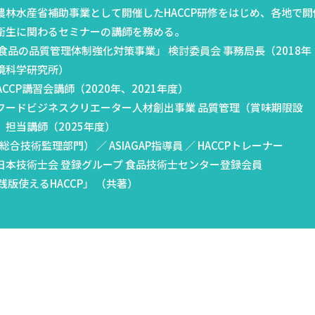
農林水産省補助事業として開催したHACCP研修をはじめ、各地で開
衛生に関わるセミナーの講師を務める。
食品の品質管理体制強化対策事業」 検討委員会 事務局長（2018年
境科学研究所）
ACCP講習会講師（2020年、2021年度）
フードビジネスクリエーター人材創出事業 品質管理（賞味期限設
担当講師（2025年度）
合技術監理部門） ／ ASIAGAP指導員 ／ HACCPトレーナー
日本技術士会 登録グループ 食品技術士センター登録会員
践版使えるHACCP」 （共著）