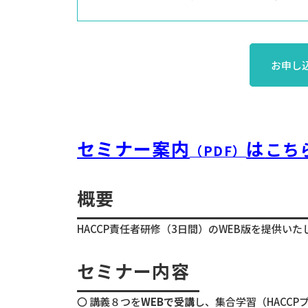
お申し
セミナー案内
は
こち
（PDF）
概要
HACCP責任者研修（3日間）のWEB版を提供
セミナー内容
〇 講義８つを
WEB
で受講
し、集合学習（HACCP