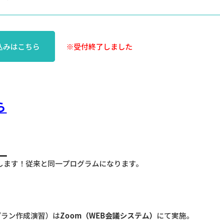
込みはこちら
※受付終了しました
ら
いたします！従来と同一プログラムになります。
プラン作成演習）は
Zoom
（
WEB
会議システム）
にて実施。