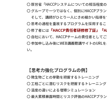
〇 厚労省「HACCPシステムについての相当程
〇 グループで一つではなく、個別にHACCPプラ
そして、講師がひとり一人にきめ細かい指導を
〇 思考の過程を重視するプログラムを採用する
「HACCP責任者研修修了証」「H
〇 修了者には
〇 自社において、HACCPチームの責任者とし
〇 参加申し込み後にWEB講義聴講サイトのUR
い。
【思考力強化プログラムの例】
〇 微生物ごとの挙動を把握するトレーニング
〇 工程ごとに潜むリスクを把握するトレーニング
〇 温度の違いによる増殖シミュレーション
〇 最大累積暴露時間とリスク評価のHACCPプラ