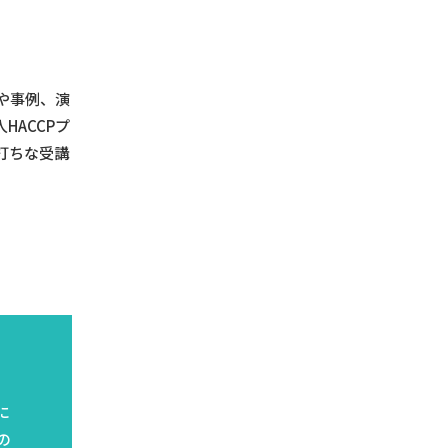
や事例、演
ACCPプ
打ちな受講
に
の