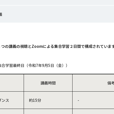
議
８つの講義の視聴と
Zoom
による集合学習２日間で構成されていま
集合学習最終日（令和7年9月5日（金））
講義時間
備
ダンス
約15分
-