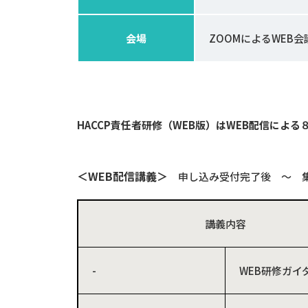
会場
ZOOMによるWEB会
HACCP
責任者研修（
WEB
版）は
WEB
配信による
＜
WEB
配信講義＞
申し込み受付完了後 ～ 
講義内容
-
WEB研修ガイ